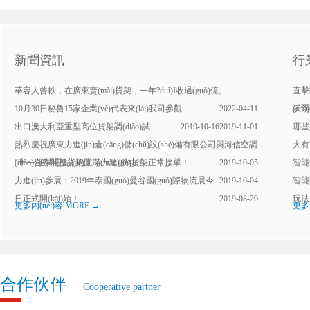
(jì)，為客戶(hù)提供更完...
詳情
(hù)提供...
詳情
新聞資訊
行
華容人曾軼，在廣東賣(mài)貨架，一年?duì)I收過(guò)億。
直擊
10月30日秘魯15家企業(yè)代表來(lái)我司參觀
2022-04-11
(c
沃爾
出口澳大利亞重型高位貨架調(diào)試
2019-10-16
2019-11-01
哪些是
熱烈慶祝廣東力進(jìn)倉(cāng)儲(chǔ)設(shè)備有限公司與海信空調
大有可
(diào)合作閣樓貨架圓滿(mǎn)成功！
“十一”假期已結(jié)束，力進(jìn)貨架正常接單！
2019-10-05
智能倉
力進(jìn)參展：2019年泰國(guó)曼谷國(guó)際物流展今
2019-10-04
智能
日正式開(kāi)始！
2019-08-29
玩法
更多內(nèi)容 MORE →
更多內
合作伙伴
Cooperative partner