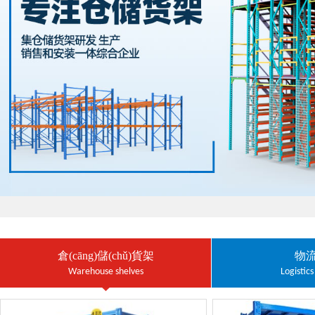
倉(cāng)儲(chǔ)貨架
物
Warehouse shelves
Logistic