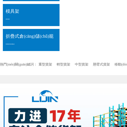
模具架
DIE HOLDER
折疊式倉(cāng)儲(chǔ)籠
FOLDING WAREQUSE GAGE
熱門(mén)關(guān)鍵詞：
重型貨架
輕型貨架
中型貨架
懸臂式貨架
移動(dò