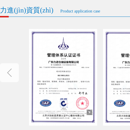
力進(jìn)資質(zhì)
Product application case