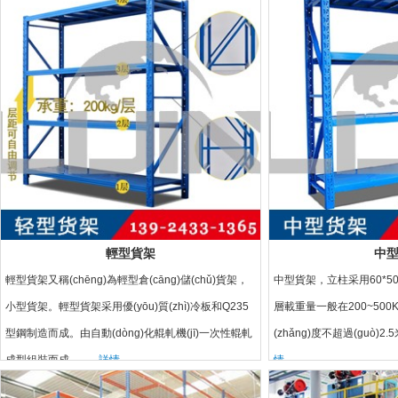
輕型貨架
中
輕型貨架又稱(chēng)為輕型倉(cāng)儲(chǔ)貨架，
中型貨架，立柱采用60*50菱
小型貨架。輕型貨架采用優(yōu)質(zhì)冷板和Q235
層載重量一般在200~500
型鋼制造而成。由自動(dòng)化輥軋機(jī)一次性輥軋
(zhǎng)度不超過(guò)
成型組裝而成，...
詳情
情