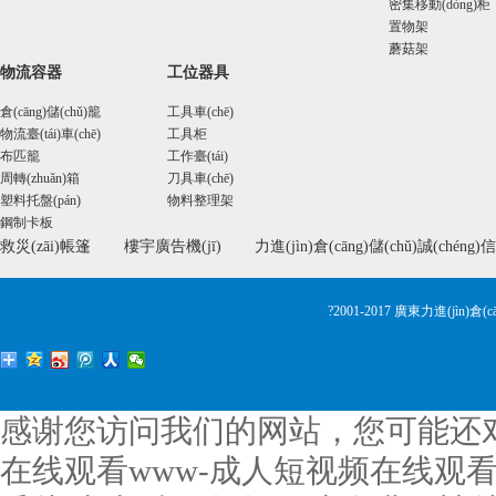
密集移動(dòng)柜
置物架
蘑菇架
物流容器
工位器具
倉(cāng)儲(chǔ)籠
工具車(chē)
物流臺(tái)車(chē)
工具柜
布匹籠
工作臺(tái)
周轉(zhuǎn)箱
刀具車(chē)
塑料托盤(pán)
物料整理架
鋼制卡板
救災(zāi)帳篷
樓宇廣告機(jī)
力進(jìn)倉(cāng)儲(chǔ)誠(chéng)
?2001-2017 廣東力進(jìn)
感谢您访问我们的网站，您可能还
在线观看www-成人短视频在线观看