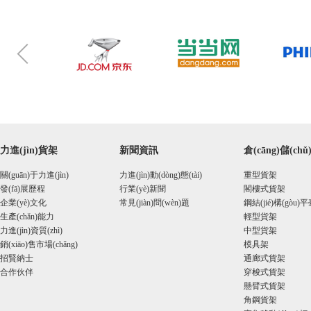
力進(jìn)貨架
新聞資訊
倉(cāng)儲(ch
關(guān)于力進(jìn)
力進(jìn)動(dòng)態(tài)
重型貨架
發(fā)展歷程
行業(yè)新聞
閣樓式貨架
企業(yè)文化
常見(jiàn)問(wèn)題
鋼結(jié)構(gòu)平臺
生產(chǎn)能力
輕型貨架
力進(jìn)資質(zhì)
中型貨架
銷(xiāo)售市場(chǎng)
模具架
招賢納士
通廊式貨架
合作伙伴
穿梭式貨架
懸臂式貨架
角鋼貨架