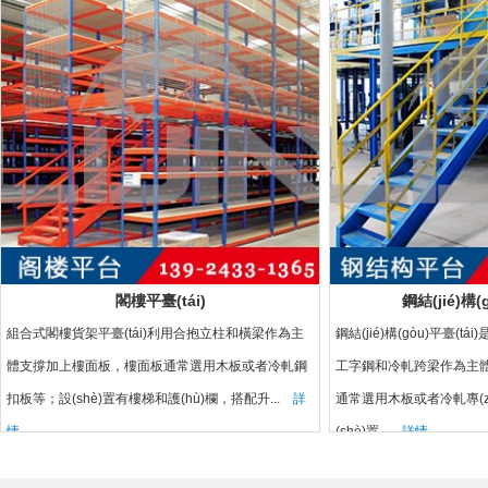
閣樓平臺(tái)
鋼結(jié)構(
組合式閣樓貨架平臺(tái)利用合抱立柱和橫梁作為主
鋼結(jié)構(gòu)平臺(t
體支撐加上樓面板，樓面板通常選用木板或者冷軋鋼
工字鋼和冷軋跨梁作為主
扣板等；設(shè)置有樓梯和護(hù)欄，搭配升...
詳
通常選用木板或者冷軋專(zh
情
(shè)置...
詳情