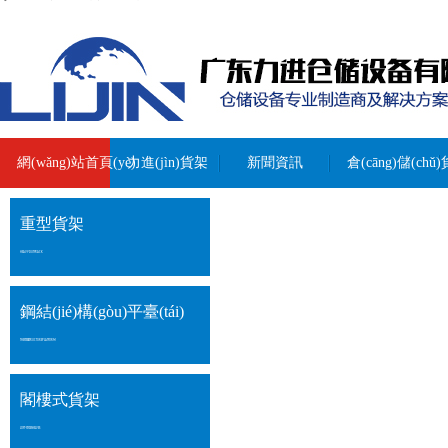
網(wǎng)站首頁(yè)
力進(jìn)貨架
新聞資訊
倉(cāng)儲(chǔ
重型貨架
HEAVY-DUTY RACK
鋼結(jié)構(gòu)平臺(tái)
THE STEEL STRUCTURE PLATFORM
閣樓式貨架
LOFT-STYLE SHELVES