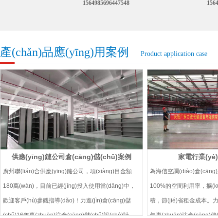
66
1564985696447548
156
產(chǎn)品應(yīng)用案例
Product application case
供應(yīng)鏈公司倉(cāng)儲(chǔ)案例
家電行業(y
廣州聯(lián)合供應(yīng)鏈公司，項(xiàng)目金額
為海信空調(diào)倉(cān
180萬(wàn)，目前已經(jīng)投入使用當(dāng)中，
100%的空間利用率，擴(kuò
歡迎客戶(hù)參觀指導(dǎo)！力進(jìn)倉(cāng)儲
積，節(jié)省租金成本。力進(j
(chǔ)16年專(zhuān)注倉(cāng)儲(chǔ)設(shè)計
年專(zhuān)注倉(cāng)儲(